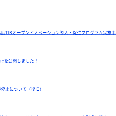
度TIBオープンイノベーション導入・促進プログラム実施
tabaseを公開しました！
時停止について（復旧）