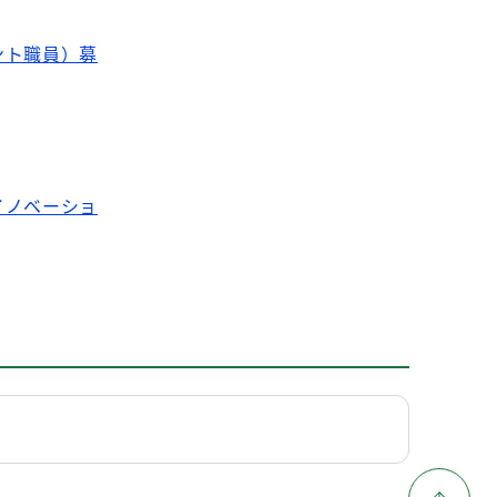
ント職員）募
イノベーショ