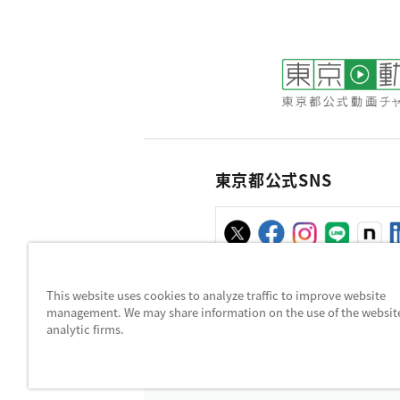
東京都公式SNS
This website uses cookies to analyze traffic to improve website
management. We may share information on the use of the websit
お問い合わせ
サイトポリシ
analytic firms.
東京都庁：〒163-8001 東京都新宿区西新
Copyright (C) Tokyo Metropolitan G