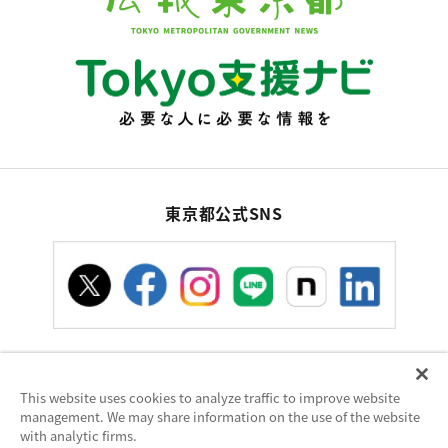
東京都公式SNS
This website uses cookies to analyze traffic to improve website
お問い合わせ
サイトポリシー
使い方ヘルプ
management. We may share information on the use of the website
サイトマップ
with analytic firms.