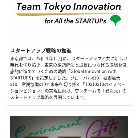
多摩エリアで開催！
2026年7月9日
スタートアップ戦略の推進
【報道発表】”SusHi Tech Global”第4弾スター
トアップを決定！
スタートアップ戦略の推進
2026年7月8日
東京都では、令和４年11月に、スタートアップと共に新しい
スタートアップ戦略の推進
時代を切り拓き、東京の課題解決と成長につなげる取組を徹
底的に進めていくための戦略「Global Innovation with
【報道発表】大学発スタートアップ創出支援事業
STARTUPS」を策定しました。グローバルx10、裾野拡大
本事業に参画する大学が決定しました！
x10、官民協働x10で未来を切り拓く「10x10x10のイノベー
ションビジョン」の実現に向け、ワンチームで「異次元」の
2026年7月7日
スタートアップ戦略を展開しています。
スタートアップ戦略の推進
【報道発表】「学びながら社会を変えたい」中高
生アントレプレナーシップ実践事業始動！
2026年7月1日