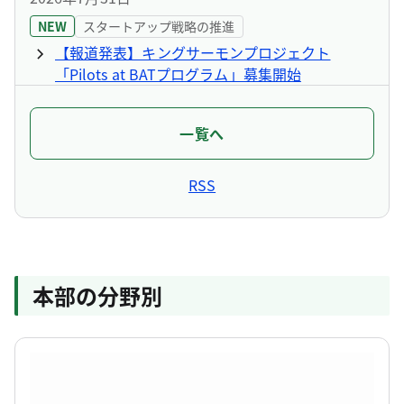
NEW
スタートアップ戦略の推進
【報道発表】キングサーモンプロジェクト
「Pilots at BATプログラム」募集開始
2026年7月28日
一覧へ
NEW
スタートアップ戦略の推進
【報道発表】ITAMAE（4期）始動～グローバル
RSS
な挑戦の魅力を発信する学生大募集！～
2026年7月17日
NEW
スタートアップ戦略の推進
【報道発表】TIBオープンイノベーション導入・
本部の分野別
促進プログラム 大手企業等の参加を募集
2026年7月15日
NEW
スタートアップ戦略の推進
【報道発表】TIB KIDS(8.23)＆TIB PITCH(8.24)