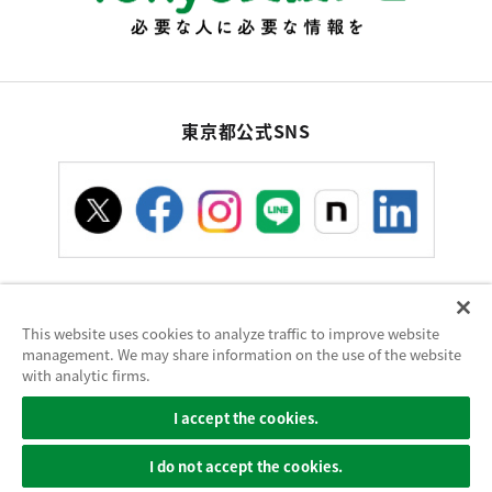
東京都公式SNS
This website uses cookies to analyze traffic to improve website
お問い合わせ
サイトポリシー
使い方ヘルプ
management. We may share information on the use of the website
サイトマップ
with analytic firms.
東京都庁：〒163-8001 東京都新宿区西新宿2-8-1 電話：03-5321-1111（代
I accept the cookies.
表）
Copyright (C) Tokyo Metropolitan Government. All Rights Reserved.
I do not accept the cookies.