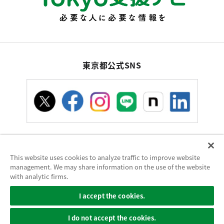
東京都公式SNS
This website uses cookies to analyze traffic to improve website
お問い合わせ
サイトポリシー
使い方ヘルプ
management. We may share information on the use of the website
サイトマップ
with analytic firms.
東京都庁：〒163-8001 東京都新宿区西新宿2-8-1 電話：03-5321-1111（代
I accept the cookies.
表）
Copyright (C) Tokyo Metropolitan Government. All Rights Reserved.
I do not accept the cookies.