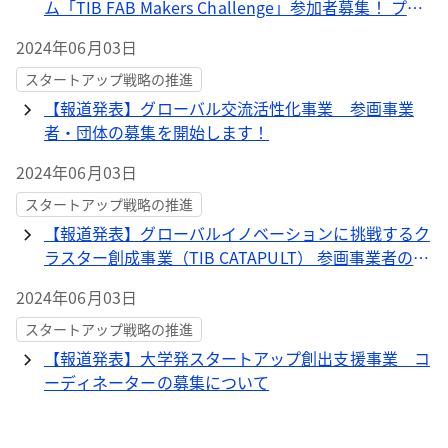
ム「TIB FAB Makers Challenge」参加者募集！ プロ
ダクト開発から事業化まで、ワンストップで伴走支援
2024年06月03日
します
スタートアップ戦略の推進
【報道発表】グローバル交流活性化事業 参画事業
者・団体の募集を開始します！
2024年06月03日
スタートアップ戦略の推進
【報道発表】グローバルイノベーションに挑戦するク
ラスター創成事業（TIB CATAPULT） 参画事業者の募
集を開始します！
2024年06月03日
スタートアップ戦略の推進
【報道発表】大学発スタートアップ創出支援事業 コ
ーディネーターの募集について