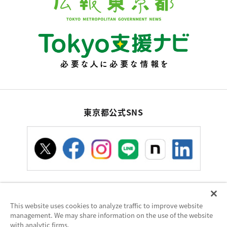
東京都公式SNS
This website uses cookies to analyze traffic to improve website
お問い合わせ
サイトポリシー
使い方ヘルプ
management. We may share information on the use of the website
サイトマップ
with analytic firms.