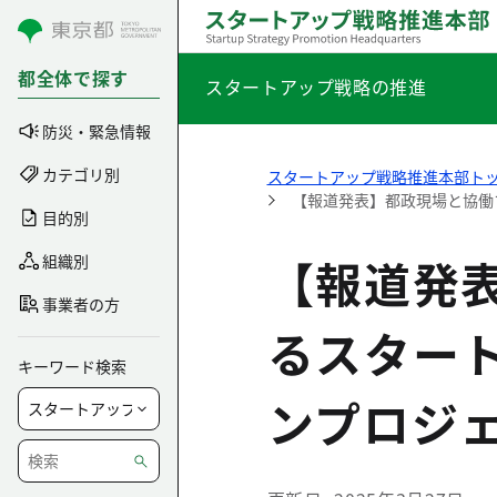
コンテンツにスキップ
都全体で探す
スタートアップ戦略の推進
防災・緊急情報
カテゴリ別
スタートアップ戦略推進本部ト
【報道発表】都政現場と協働
目的別
【報道発
組織別
事業者の方
るスター
キーワード検索
ンプロジ